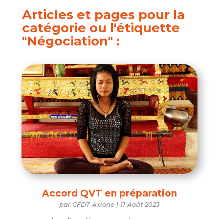
Articles et pages pour la
catégorie ou l'étiquette
"Négociation" :
Accord QVT en préparation
par
CFDT Axione
|
11 Août 2023