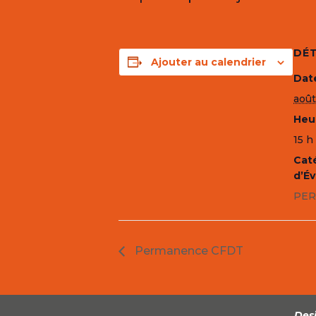
DÉT
Ajouter au calendrier
Date
août
Heur
15 h
Cat
d’É
PER
Permanence CFDT
Desi