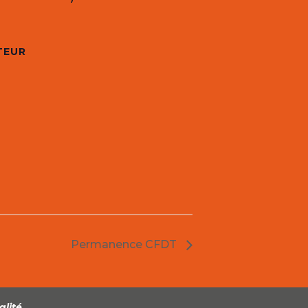
TEUR
Permanence CFDT
alité