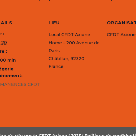
AILS
LIEU
ORGANISA
 :
Local CFDT Axione
CFDT Axione
 20
Home - 200 Avenue de
Paris
e :
Châtillon
,
92320
 00 min
France
égorie
vènement:
MANENCES CFDT
gn du site par la CFDT Axione | 2023 |
Politique de confidenti