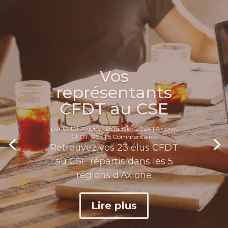
CFDT Axione
10 juillet 2026
Accord
Intéressement
Négociation
Rémunération