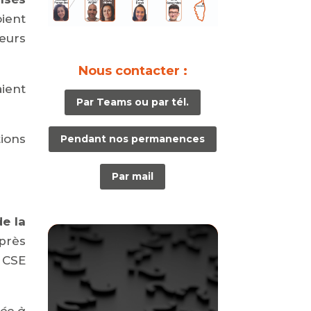
ient
eurs
Nous contacter :
ient
Par Teams ou par tél.
ions
Pendant nos permanences
Par mail
de la
Après
n CSE
iée à