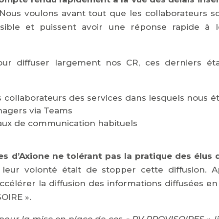
Nous voulons avant tout que les collaborateurs so
sible et puissent avoir une réponse rapide à l
our diffuser largement nos CR, ces derniers éta
collaborateurs des services dans lesquels nous ét
nagers via Teams
naux de communication habituels
s d’Axione ne tolérant pas la pratique des élus 
, leur volonté était de stopper cette diffusion. 
accélérer la diffusion des informations diffusées e
SOIRE ».
e pour la mise en place de ces « PV PROVISOIRES » l