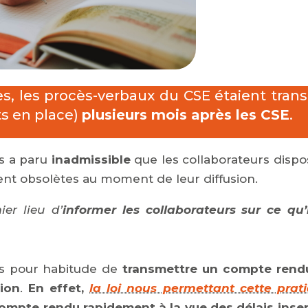
, les procès-verbaux du CSE étaient tran
ts en place)
plusieurs mois après les CSE
.
us a paru
inadmissible
que les collaborateurs dispo
nt obsolètes au moment de leur diffusion.
er lieu d’
informer les collaborateurs sur ce qu’
is pour habitude de
transmettre un compte rend
ion
.
En effet,
la loi nous permettant cette prat
compte rendu rapidement à la vue des délais inse