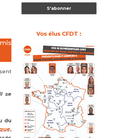
Vos élus CFDT :
smis
sent
il se
u du
ique
,
nsés