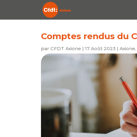
Comptes rendus du 
par
CFDT Axione
|
17 Août 2023
|
Axione