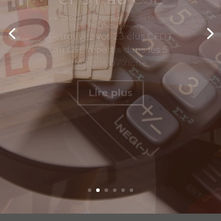
mais il reste du
chemin
par
CFDT Axione
|
10 juillet 2026
|
Accord
,
Intéressement
,
Négociation
,
Rémunération
|
0 Commentaires
L’accord d’intéressement
2026 a été signé chez
Axione. Dès le départ, la
CFDT Axione s’est opposée à
la proposition de la direction,
car elle revenait à faire
dépendre une trop grande...
Lire plus