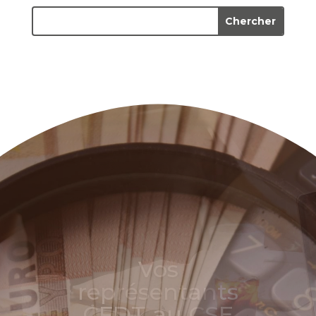
💶
Intéressement
2026 : la CFDT
Axione a
obtenu des
changements,