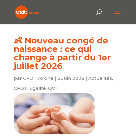
👶 Nouveau congé de
naissance : ce qui
change à partir du 1er
juillet 2026
par
CFDT Axione
|
5 Juin 2026
|
Actualités
,
CFDT
,
Egalité
,
QVT