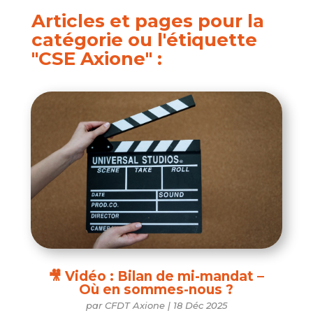
Articles et pages pour la
catégorie ou l'étiquette
"CSE Axione" :
🎥 Vidéo : Bilan de mi-mandat –
Où en sommes-nous ?
par
CFDT Axione
|
18 Déc 2025