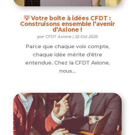
💡 Votre boîte à idées CFDT :
Construisons ensemble l’avenir
d’Axione !
par
CFDT Axione
|
22 Oct 2025
Parce que chaque voix compte,
chaque idée mérite d’être
entendue. Chez la CFDT Axione,
nous...